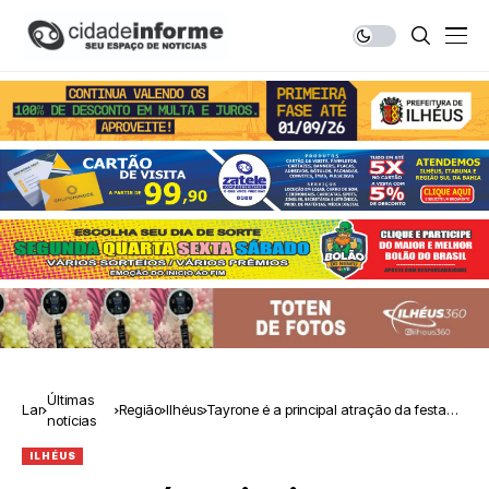
Últimas
Lar
Região
Ilhéus
Tayrone é a principal atração da festa
notícias
da Puxada do Mastro
ILHÉUS