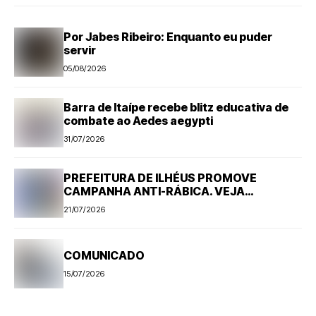
Por Jabes Ribeiro: Enquanto eu puder
servir
05/08/2026
Barra de Itaípe recebe blitz educativa de
combate ao Aedes aegypti
31/07/2026
PREFEITURA DE ILHÉUS PROMOVE
CAMPANHA ANTI-RÁBICA. VEJA
PROGRAMAÇÃO
21/07/2026
COMUNICADO
15/07/2026