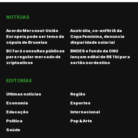
NOTÍCIAS
Acordo Mercosul-União
Austrália, co-anfitriã da
Europeia pode ser tema da
Copa Feminina, denuncia
cúpula de Bruxelas
disparidade salarial
BC fará consultas públicas
BNDES e fundo da ONU
para regular mercado de
lançam edital de R$ 1 bi para
criptoativos
sertão nordestino
EDITORÍAS
Últimas notícias
Região
Economia
Esportes
Educação
Internacional
Política
Pop & Arte
Saúde