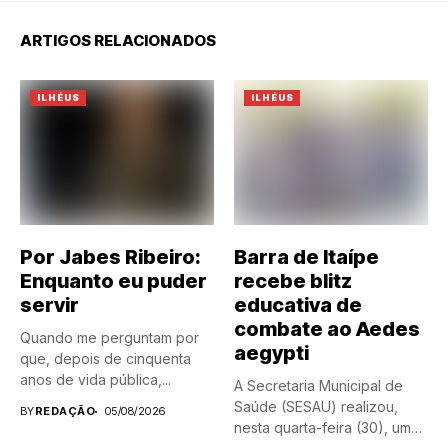
ARTIGOS RELACIONADOS
ILHÉUS
ILHÉUS
Por Jabes Ribeiro:
Barra de Itaípe
Enquanto eu puder
recebe blitz
servir
educativa de
combate ao Aedes
Quando me perguntam por
aegypti
que, depois de cinquenta
anos de vida pública,...
A Secretaria Municipal de
Saúde (SESAU) realizou,
BY
REDAÇÃO
05/08/2026
nesta quarta-feira (30), uma