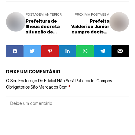
POSTAGEM ANTERIOR
PRÓXIMA POSTAGEM
Prefeitura de
Prefeito
Ilhéus decreta
Valderico Junior
situação de
cumpre decisão
emergência na
judicial e nomeia
saúde pública
servidoras
aprovadas no
concurso de 2016
DEIXE UM COMENTÁRIO
O Seu Endereço De E-Mail Não Será Publicado.
Campos
Obrigatórios São Marcados Com
*