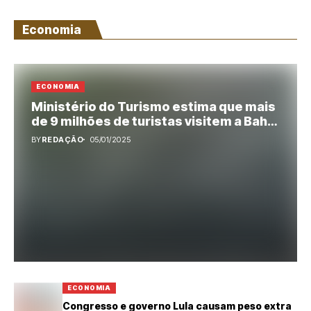
Economia
ECONOMIA
Ministério do Turismo estima que mais
de 9 milhões de turistas visitem a Bahia
durante a alta estação
BY
REDAÇÃO
05/01/2025
ECONOMIA
Congresso e governo Lula causam peso extra