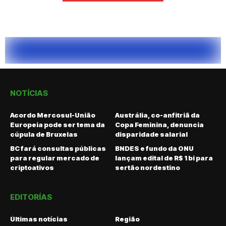
NOTÍCIAS
Acordo Mercosul-União
Austrália, co-anfitriã da
Europeia pode ser tema da
Copa Feminina, denuncia
cúpula de Bruxelas
disparidade salarial
BC fará consultas públicas
BNDES e fundo da ONU
para regular mercado de
lançam edital de R$ 1 bi para
criptoativos
sertão nordestino
EDITORÍAS
Últimas notícias
Região