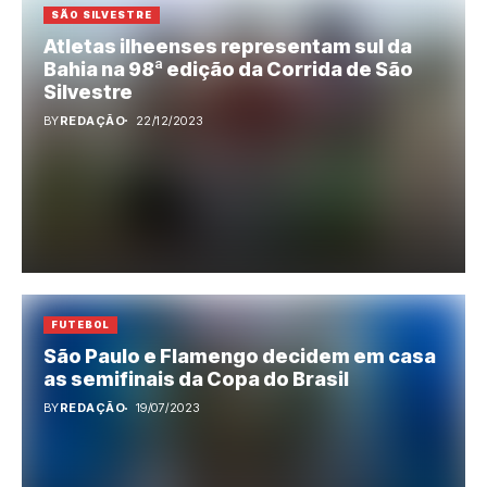
SÃO SILVESTRE
Atletas ilheenses representam sul da
Bahia na 98ª edição da Corrida de São
Silvestre
BY
REDAÇÃO
22/12/2023
FUTEBOL
São Paulo e Flamengo decidem em casa
as semifinais da Copa do Brasil
BY
REDAÇÃO
19/07/2023