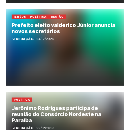
ILHÉUS
POLÍTICA
REGIÃO
Prefeito eleito valderico Júnior anuncia
novos secretários
BY
REDAÇÃO
24/12/2024
POLÍTICA
Jerônimo Rodrigues participa de
reunião do Consórcio Nordeste na
Paraíba
BY
REDAÇÃO
22/12/2023