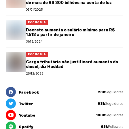
de mais de R$ 300 bilhões na conta de luz
05/01/2025
ECONOMIA
Decreto aumenta o salário mínimo para R$
1.518 a partir de janeiro
31/12/2024
ECONOMIA
Carga tributária não justificará aumento do
diesel, diz Haddad
26/12/2023
Facebook
23k
Seguidores
Twitter
93k
Seguidores
Youtube
100k
Seguidores
Spotify
65k
Followers