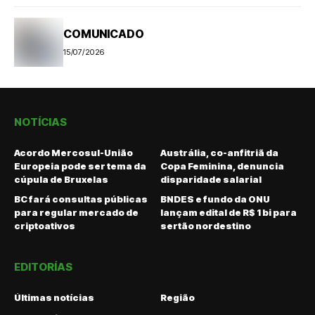
COMUNICADO
15/07/2026
NOTÍCIAS
Acordo Mercosul-União
Austrália, co-anfitriã da
Europeia pode ser tema da
Copa Feminina, denuncia
cúpula de Bruxelas
disparidade salarial
BC fará consultas públicas
BNDES e fundo da ONU
para regular mercado de
lançam edital de R$ 1 bi para
criptoativos
sertão nordestino
EDITORÍAS
Últimas notícias
Região