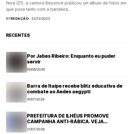
feira (21), a cantora Beyoncé publicou um álbum de fotos em
que posa tanto com a bandeira...
BY
REDAÇÃO
22/12/2023
RECENTES
Por Jabes Ribeiro: Enquanto eu puder
servir
05/08/2026
Barra de Itaípe recebe blitz educativa de
combate ao Aedes aegypti
31/07/2026
PREFEITURA DE ILHÉUS PROMOVE
CAMPANHA ANTI-RÁBICA. VEJA
PROGRAMAÇÃO
21/07/2026