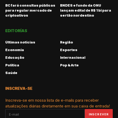
BC fará consultas públicas
BNDES e fundo da ONU
para regular mercado de
lançam edital de R$ 1 bi para
criptoativos
sertão nordestino
EDITORÍAS
Últimas notícias
Região
Economia
Esportes
Educação
Internacional
Política
Pop & Arte
Saúde
INSCREVA-SE
Inscreva-se em nossa lista de e-mails para receber
atualizações diárias diretamente em sua caixa de entrada!