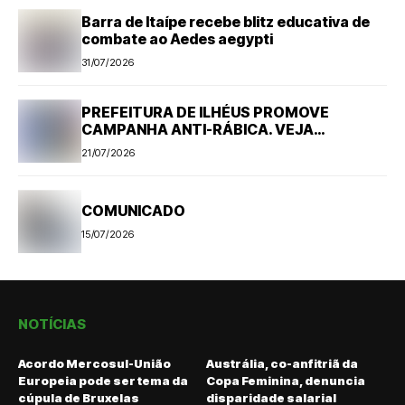
Barra de Itaípe recebe blitz educativa de
combate ao Aedes aegypti
31/07/2026
PREFEITURA DE ILHÉUS PROMOVE
CAMPANHA ANTI-RÁBICA. VEJA
PROGRAMAÇÃO
21/07/2026
COMUNICADO
15/07/2026
NOTÍCIAS
Acordo Mercosul-União
Austrália, co-anfitriã da
Europeia pode ser tema da
Copa Feminina, denuncia
cúpula de Bruxelas
disparidade salarial