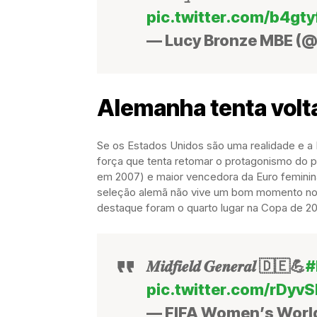
pic.twitter.com/b4gt
— Lucy Bronze MBE (
Alemanha tenta volta
Se os Estados Unidos são uma realidade e a
força que tenta retomar o protagonismo do p
em 2007) e maior vencedora da Euro feminina
seleção alemã não vive um bom momento nos 
destaque foram o quarto lugar na Copa de 
𝑴𝒊𝒅𝒇𝒊𝒆𝒍𝒅 𝑮𝒆𝒏𝒆𝒓𝒂𝒍 🇩🇪💪
#
pic.twitter.com/rDyv
— FIFA Women’s Wor