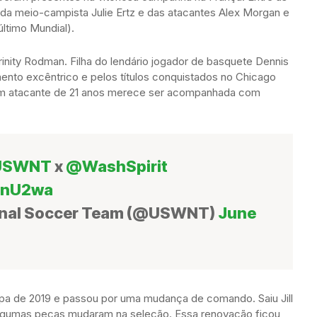
a meio-campista Julie Ertz e das atacantes Alex Morgan e
ltimo Mundial).
nity Rodman. Filha do lendário jogador de basquete Dennis
to excêntrico e pelos títulos conquistados no Chicago
vem atacante de 21 anos merece ser acompanhada com
USWNT
x
@WashSpirit
27nU2wa
onal Soccer Team (@USWNT)
June
pa de 2019 e passou por uma mudança de comando. Saiu Jill
 algumas peças mudaram na seleção. Essa renovação ficou