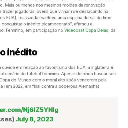
uio. Mais ou menos nos mesmos moldes da renovação
 a trazer jogadoras jovens que vinham se destacando na
 dos EUA], mas ainda manteve uma espinha dorsal do time
conquistar o inédito tricampeonato”, afirmou a
bol Feminino, em participação no
Videocast Copa Delas
, da
lo inédito
 dúvida em relação ao favoritismo dos EUA, a Inglaterra é
al cenário do futebol feminino. Apesar de ainda buscar seu
 à Copa do Mundo com o moral alto após vencerem pela
a (em 2022, em final contra a poderosa Alemanha).
ter.com/Nj6lZ5YNlg
sses)
July 8, 2023