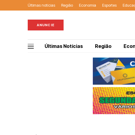
Últimas notícias
Região
Economia
Esportes
Educa
ANUNCIE
Últimas Notícias
Região
Eco