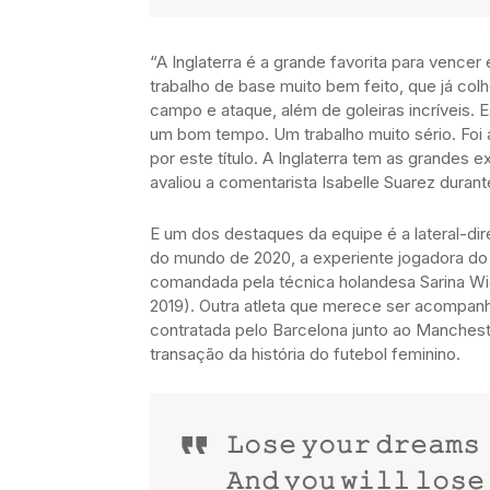
“A Inglaterra é a grande favorita para venc
trabalho de base muito bem feito, que já col
campo e ataque, além de goleiras incríveis.
um bom tempo. Um trabalho muito sério. Foi 
por este título. A Inglaterra tem as grandes 
avaliou a comentarista Isabelle Suarez duran
E um dos destaques da equipe é a lateral-dir
do mundo de 2020, a experiente jogadora do
comandada pela técnica holandesa Sarina Wig
2019). Outra atleta que merece ser acompanh
contratada pelo Barcelona junto ao Manchester
transação da história do futebol feminino.
𝙻𝚘𝚜𝚎 𝚢𝚘𝚞𝚛 𝚍𝚛𝚎𝚊𝚖𝚜
𝙰𝚗𝚍 𝚢𝚘𝚞 𝚠𝚒𝚕𝚕 𝚕𝚘𝚜𝚎