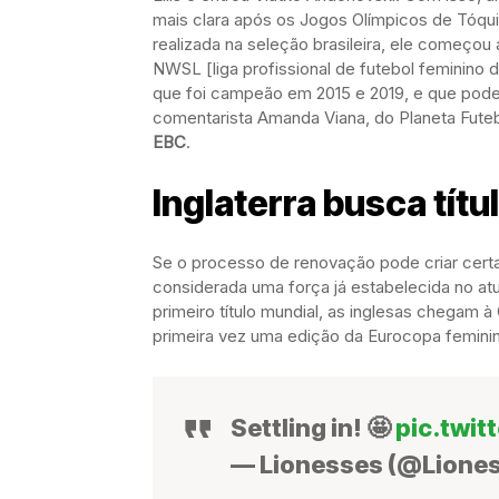
mais clara após os Jogos Olímpicos de Tóq
realizada na seleção brasileira, ele começou
NWSL [liga profissional de futebol feminino
que foi campeão em 2015 e 2019, e que pode 
comentarista Amanda Viana, do Planeta Fute
EBC
.
Inglaterra busca títu
Se o processo de renovação pode criar certa
considerada uma força já estabelecida no atu
primeiro título mundial, as inglesas chegam
primeira vez uma edição da Eurocopa feminin
Settling in! 🤩
pic.twit
— Lionesses (@Lione