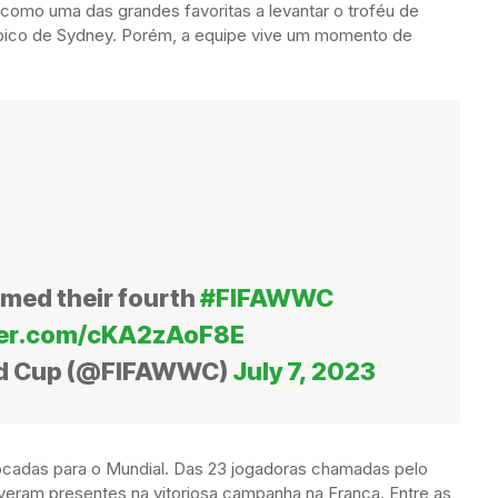
como uma das grandes favoritas a levantar o troféu de
mpico de Sydney. Porém, a equipe vive um momento de
imed their fourth
#FIFAWWC
tter.com/cKA2zAoF8E
ld Cup (@FIFAWWC)
July 7, 2023
vocadas para o Mundial. Das 23 jogadoras chamadas pelo
veram presentes na vitoriosa campanha na França. Entre as