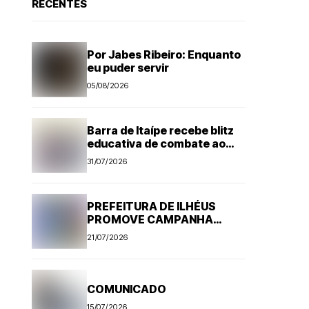
RECENTES
Por Jabes Ribeiro: Enquanto
eu puder servir
05/08/2026
Barra de Itaípe recebe blitz
educativa de combate ao
Aedes aegypti
31/07/2026
PREFEITURA DE ILHÉUS
PROMOVE CAMPANHA
ANTI-RÁBICA. VEJA
21/07/2026
PROGRAMAÇÃO
COMUNICADO
15/07/2026