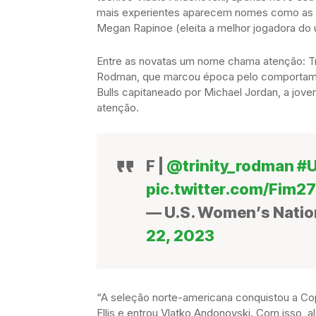
mais experientes aparecem nomes como as d
Megan Rapinoe (eleita a melhor jogadora do ú
Entre as novatas um nome chama atenção: Tri
Rodman, que marcou época pelo comportamen
Bulls capitaneado por Michael Jordan, a jo
atenção.
F |
@trinity_rodman
#
pic.twitter.com/Fim
— U.S. Women’s Nati
22, 2023
“A seleção norte-americana conquistou a Co
Ellis e entrou Vlatko Andonovski. Com isso,