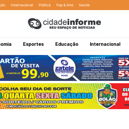
ção
Internacional
Política
Pop & Arte
Saúde
nomia
Esportes
Educação
Internacional