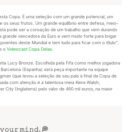
er esta Copa. É uma seleção com um grande potencial, um
he os seus frutos. Um grande equilíbrio entre defesa, meio-
 Esta pode ser a coroação de um trabalho que vem durando
a grande vencedora da Euro e vem muito forte para brigar
expoentes deste Mundial e tem tudo para ficar com o título”,
te o
Videocast Copa Delas
.
eita Lucy Bronze. Escolhida pela Fifa como melhor jogadora
 Barcelona (Espanha) será peça importante na equipe
man (que levou a seleção de seu país à final da Copa de
ada com atenção é a talentosa meia Keira Walsh,
 City (Inglaterra) pelo valor de 460 mil euros, na maior
 𝚢𝚘𝚞𝚛 𝚖𝚒𝚗𝚍. 💭