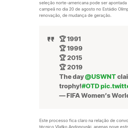
seleção norte-americana pode ser apontada 
campeã no dia 20 de agosto no Estádio Olí
renovação, de mudança de geração.
🏆 1991
🏆 1999
🏆 2015
🏆 2019
The day
@USWNT
cla
trophy!
#OTD
pic.twi
— FIFA Women’s Wor
Este processo fica claro na relação de con
técnico Vlatko Andonovski, apenas nove esti