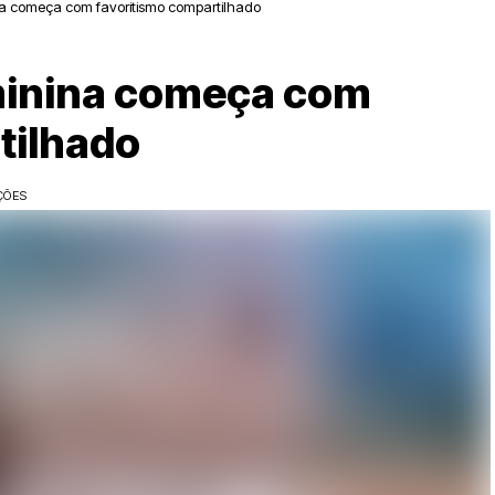
a começa com favoritismo compartilhado
minina começa com
tilhado
ÇÕES