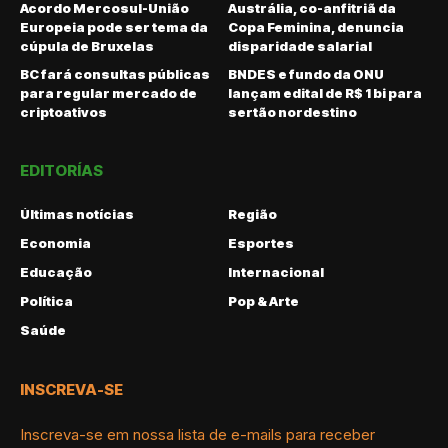
Acordo Mercosul-União
Austrália, co-anfitriã da
Europeia pode ser tema da
Copa Feminina, denuncia
cúpula de Bruxelas
disparidade salarial
BC fará consultas públicas
BNDES e fundo da ONU
para regular mercado de
lançam edital de R$ 1 bi para
criptoativos
sertão nordestino
EDITORÍAS
Últimas notícias
Região
Economia
Esportes
Educação
Internacional
Política
Pop & Arte
Saúde
INSCREVA-SE
Inscreva-se em nossa lista de e-mails para receber