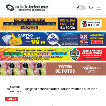
Últimas
Lar
Região
Ilhéus
Vereador Odailson Pequeno quer linhas
notícias
turísticas em Ilhéus
ILHÉUS