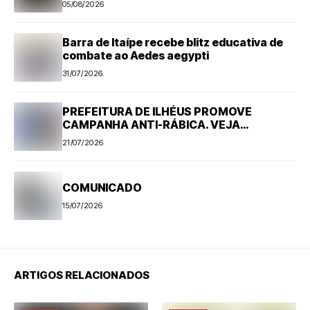
05/08/2026
Barra de Itaípe recebe blitz educativa de
combate ao Aedes aegypti
31/07/2026
PREFEITURA DE ILHÉUS PROMOVE
CAMPANHA ANTI-RÁBICA. VEJA
PROGRAMAÇÃO
21/07/2026
COMUNICADO
15/07/2026
ARTIGOS RELACIONADOS