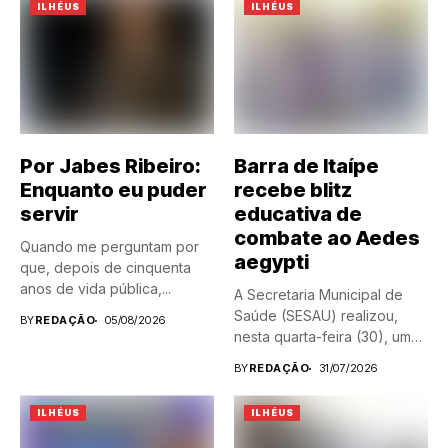
ILHÉUS
ILHÉUS
Por Jabes Ribeiro:
Barra de Itaípe
Enquanto eu puder
recebe blitz
servir
educativa de
combate ao Aedes
Quando me perguntam por
aegypti
que, depois de cinquenta
anos de vida pública,...
A Secretaria Municipal de
Saúde (SESAU) realizou,
BY
REDAÇÃO
05/08/2026
nesta quarta-feira (30), uma
blitz...
BY
REDAÇÃO
31/07/2026
ILHÉUS
ILHÉUS