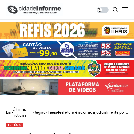
Últimas
Lar
Região
Ilhéus
Prefeitura é acionada judicialmente por
notícias
agentes culturais
ILHÉUS