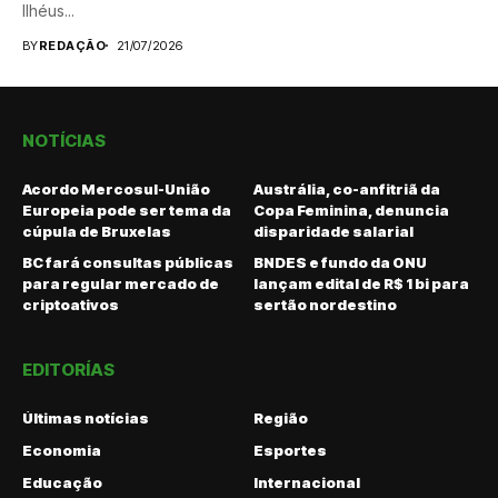
Ilhéus...
BY
REDAÇÃO
21/07/2026
NOTÍCIAS
Acordo Mercosul-União
Austrália, co-anfitriã da
Europeia pode ser tema da
Copa Feminina, denuncia
cúpula de Bruxelas
disparidade salarial
BC fará consultas públicas
BNDES e fundo da ONU
para regular mercado de
lançam edital de R$ 1 bi para
criptoativos
sertão nordestino
EDITORÍAS
Últimas notícias
Região
Economia
Esportes
Educação
Internacional