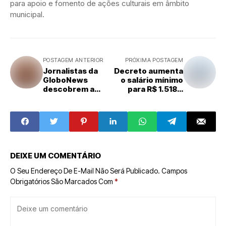
para apoio e fomento de ações culturais em âmbito
municipal.
POSTAGEM ANTERIOR
PRÓXIMA POSTAGEM
Jornalistas da
Decreto aumenta
GloboNews
o salário mínimo
descobrem a
para R$ 1.518 a
equipe da
partir de janeiro
presidência
sobre o comando
de Janja
DEIXE UM COMENTÁRIO
O Seu Endereço De E-Mail Não Será Publicado.
Campos
Obrigatórios São Marcados Com
*