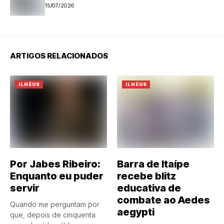
15/07/2026
ARTIGOS RELACIONADOS
ILHÉUS
ILHÉUS
Por Jabes Ribeiro:
Barra de Itaípe
Enquanto eu puder
recebe blitz
servir
educativa de
combate ao Aedes
Quando me perguntam por
aegypti
que, depois de cinquenta