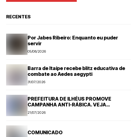
RECENTES
Por Jabes Ribeiro: Enquanto eu puder
servir
05/08/2026
Barra de Itaípe recebe blitz educativa de
combate ao Aedes aegypti
31/07/2026
PREFEITURA DE ILHÉUS PROMOVE
CAMPANHA ANTI-RÁBICA. VEJA
PROGRAMAÇÃO
21/07/2026
COMUNICADO