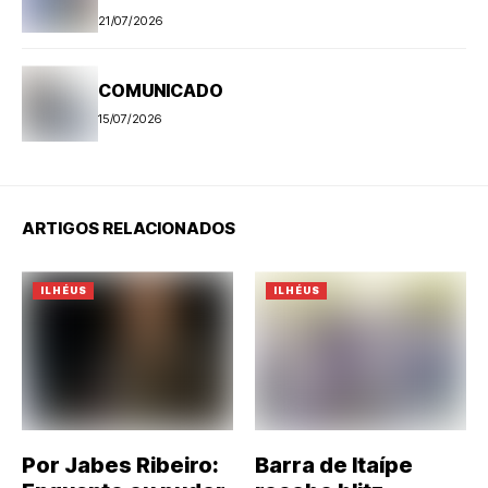
PROGRAMAÇÃO
21/07/2026
COMUNICADO
15/07/2026
ARTIGOS RELACIONADOS
ILHÉUS
ILHÉUS
Por Jabes Ribeiro:
Barra de Itaípe