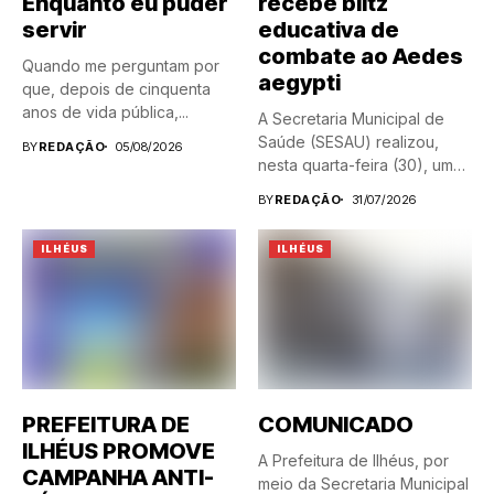
Enquanto eu puder
recebe blitz
servir
educativa de
combate ao Aedes
Quando me perguntam por
aegypti
que, depois de cinquenta
anos de vida pública,...
A Secretaria Municipal de
Saúde (SESAU) realizou,
BY
REDAÇÃO
05/08/2026
nesta quarta-feira (30), uma
blitz...
BY
REDAÇÃO
31/07/2026
ILHÉUS
ILHÉUS
PREFEITURA DE
COMUNICADO
ILHÉUS PROMOVE
A Prefeitura de Ilhéus, por
CAMPANHA ANTI-
meio da Secretaria Municipal