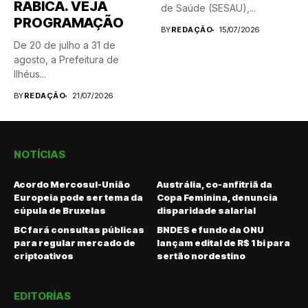
RÁBICA. VEJA
de Saúde (SESAU),...
PROGRAMAÇÃO
BY
REDAÇÃO
15/07/2026
De 20 de julho a 31 de
agosto, a Prefeitura de
Ilhéus...
BY
REDAÇÃO
21/07/2026
NOTÍCIAS
Acordo Mercosul-União
Austrália, co-anfitriã da
Europeia pode ser tema da
Copa Feminina, denuncia
cúpula de Bruxelas
disparidade salarial
BC fará consultas públicas
BNDES e fundo da ONU
para regular mercado de
lançam edital de R$ 1 bi para
criptoativos
sertão nordestino
EDITORÍAS