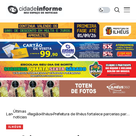
Últimas
Lar
Região
Ilhéus
Prefeitura de Ilhéus fortalece parcerias para
notícias
impulsionar desenvolvimento econômico
ILHÉUS