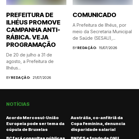
PREFEITURA DE
COMUNICADO
ILHÉUS PROMOVE
A Prefeitura de Ilhéus, por
CAMPANHA ANTI-
meio da Secretaria Municipal
RÁBICA. VEJA
de Saúde (SESAU),...
PROGRAMAÇÃO
BY
REDAÇÃO
15/07/2026
De 20 de julho a 31 de
agosto, a Prefeitura de
Ilhéus...
BY
REDAÇÃO
21/07/2026
NOTÍCIAS
Acordo Mercosul-União
Austrália, co-anfitriã da
Europeia pode ser tema da
Copa Feminina, denuncia
cúpula de Bruxelas
disparidade salarial
BC fará consultas públicas
BNDES e fundo da ONU