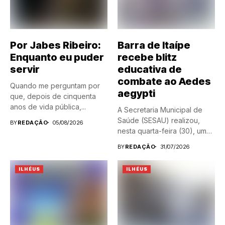
Por Jabes Ribeiro:
Barra de Itaípe
Enquanto eu puder
recebe blitz
servir
educativa de
combate ao Aedes
Quando me perguntam por
aegypti
que, depois de cinquenta
anos de vida pública,...
A Secretaria Municipal de
Saúde (SESAU) realizou,
BY
REDAÇÃO
05/08/2026
nesta quarta-feira (30), uma
blitz...
BY
REDAÇÃO
31/07/2026
ILHÉUS
ILHÉUS