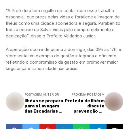
“A Prefeitura tem orgulho de contar com esse trabalho
essencial, que preza pelas vidas e fortalece a imagem de
Ilhéus como uma cidade acolhedora e segura. Parabenizo
toda a equipe de Salva-vidas pelo comprometimento e
dedicação”, disse o Prefeito Valderico Junior.
A operação ocorre de quarta a domingo, das 09h às 17h, e
representa um exemplo de gestão integrada e eficiente,
refletindo o compromisso da gestão em promover maior
segurança e tranquilidade nas praias.
POSTAGEM ANTERIOR
PRÓXIMA POSTAGEM
Ilhéus se prepara
Prefeito de Ilhéus
para a Lavagem
discute
das Escadarias da
prevenção de
Catedral de São
desastres em
Sebastião
reunião com a
Defesa Civil