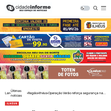
Últimas
Lar
Região
Ilhéus
Operação Verão reforça segurança nas
notícias
praias de Ilhéus
ILHÉUS