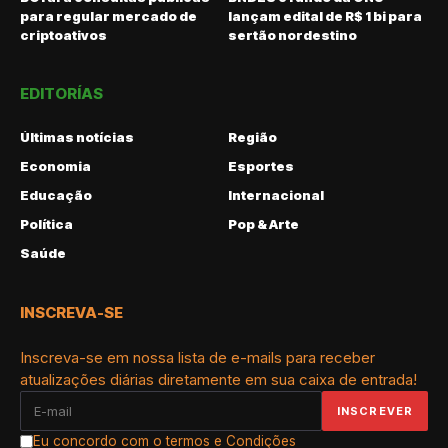
para regular mercado de
lançam edital de R$ 1 bi para
criptoativos
sertão nordestino
EDITORÍAS
Últimas notícias
Região
Economia
Esportes
Educação
Internacional
Política
Pop & Arte
Saúde
INSCREVA-SE
Inscreva-se em nossa lista de e-mails para receber
atualizações diárias diretamente em sua caixa de entrada!
Eu concordo com o termos e Condições