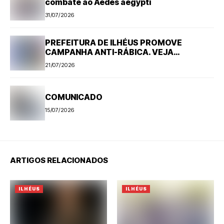
combate ao Aedes aegypti
31/07/2026
PREFEITURA DE ILHÉUS PROMOVE
CAMPANHA ANTI-RÁBICA. VEJA
PROGRAMAÇÃO
21/07/2026
COMUNICADO
15/07/2026
ARTIGOS RELACIONADOS
ILHÉUS
ILHÉUS