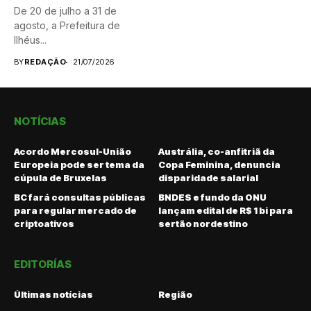
De 20 de julho a 31 de
agosto, a Prefeitura de
Ilhéus...
BY
REDAÇÃO
21/07/2026
NOTÍCIAS
Acordo Mercosul-União
Austrália, co-anfitriã da
Europeia pode ser tema da
Copa Feminina, denuncia
cúpula de Bruxelas
disparidade salarial
BC fará consultas públicas
BNDES e fundo da ONU
para regular mercado de
lançam edital de R$ 1 bi para
criptoativos
sertão nordestino
EDITORÍAS
Últimas notícias
Região