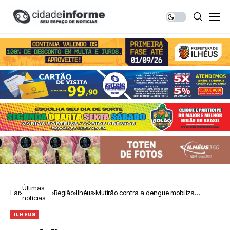
Últimas
Lar
Região
Ilhéus
Mutirão contra a dengue mobiliza
notícias
agentes de endemias de Ilhéus
ILHÉUS