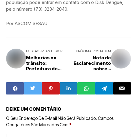
população pode entrar em contato com o Disk Dengue,
pelo número (73) 3234-2040.
Por ASCOM SESAU
POSTAGEM ANTERIOR
PRÓXIMA POSTAGEM
Melhorias no
Nota de
trânsito:
Esclarecimento
Prefeitura de
sobre a
Ilhéus conclui
intervenção
requalificação da
ocorrida na Praça
Praça Misael
Cairu
DEIXE UM COMENTÁRIO
O Seu Endereço De E-Mail Não Será Publicado.
Campos
Obrigatórios São Marcados Com
*