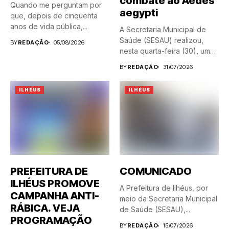
combate ao Aedes
Quando me perguntam por
aegypti
que, depois de cinquenta
anos de vida pública,...
A Secretaria Municipal de
Saúde (SESAU) realizou,
BY
REDAÇÃO
05/08/2026
nesta quarta-feira (30), uma
blitz...
BY
REDAÇÃO
31/07/2026
ILHÉUS
ILHÉUS
PREFEITURA DE
COMUNICADO
ILHÉUS PROMOVE
A Prefeitura de Ilhéus, por
CAMPANHA ANTI-
meio da Secretaria Municipal
RÁBICA. VEJA
de Saúde (SESAU),...
PROGRAMAÇÃO
BY
REDAÇÃO
15/07/2026