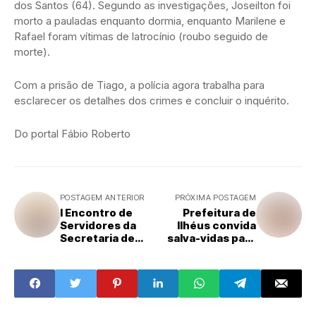
dos Santos (64). Segundo as investigações, Joseilton foi
morto a pauladas enquanto dormia, enquanto Marilene e
Rafael foram vítimas de latrocínio (roubo seguido de
morte).
Com a prisão de Tiago, a polícia agora trabalha para
esclarecer os detalhes dos crimes e concluir o inquérito.
Do portal Fábio Roberto
POSTAGEM ANTERIOR
PRÓXIMA POSTAGEM
I Encontro de
Prefeitura de
Servidores da
Ilhéus convida
Secretaria de
salva-vidas para
Desenvolvimento
palestra sobre
Econômico e
prevenção e
Inovação de
resposta a
Ilhéus discute
afogamentos
desafios e
avanços