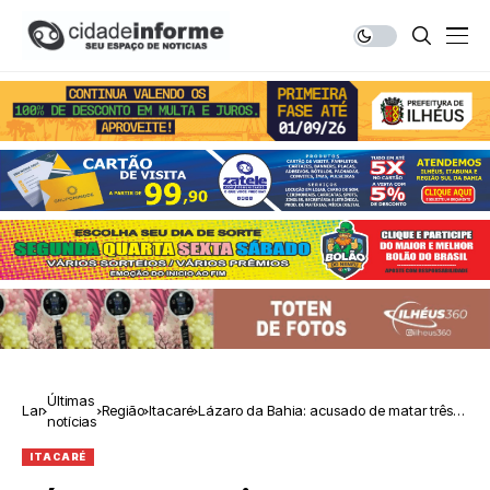
Últimas
Lar
Região
Itacaré
Lázaro da Bahia: acusado de matar três
notícias
pessoas em Ibirapitanga se entrega à
polícia
ITACARÉ