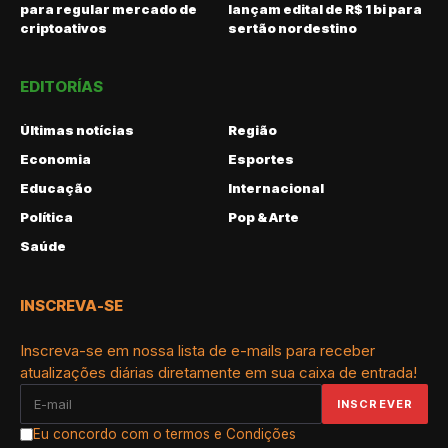
para regular mercado de
lançam edital de R$ 1 bi para
criptoativos
sertão nordestino
EDITORÍAS
Últimas notícias
Região
Economia
Esportes
Educação
Internacional
Política
Pop & Arte
Saúde
INSCREVA-SE
Inscreva-se em nossa lista de e-mails para receber
atualizações diárias diretamente em sua caixa de entrada!
Eu concordo com o termos e Condições