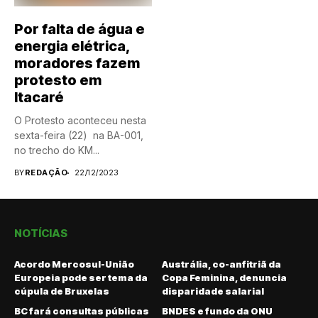
Por falta de água e
energia elétrica,
moradores fazem
protesto em
Itacaré
O Protesto aconteceu nesta
sexta-feira (22) na BA-001,
no trecho do KM...
BY
REDAÇÃO
22/12/2023
NOTÍCIAS
Acordo Mercosul-União
Austrália, co-anfitriã da
Europeia pode ser tema da
Copa Feminina, denuncia
cúpula de Bruxelas
disparidade salarial
BC fará consultas públicas
BNDES e fundo da ONU