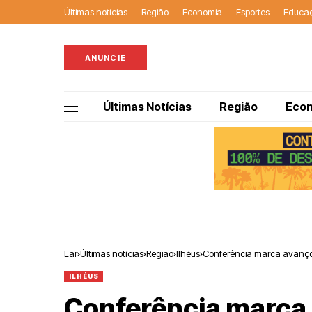
Últimas notícias
Região
Economia
Esportes
Educa
ANUNCIE
Últimas Notícias
Região
Eco
Lar
Últimas notícias
Região
Ilhéus
Conferência marca avanço h
ILHÉUS
Conferência marca 