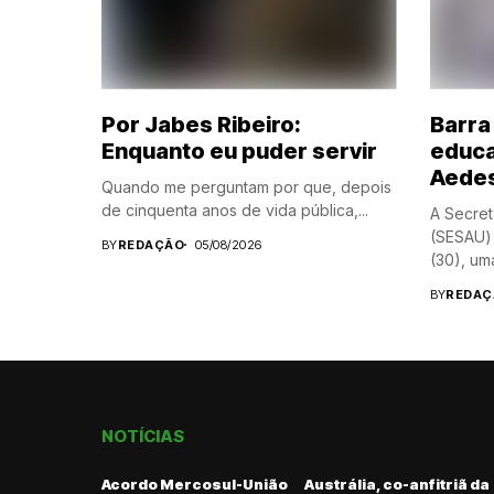
Por Jabes Ribeiro:
Barra 
Enquanto eu puder servir
educa
Aedes
Quando me perguntam por que, depois
de cinquenta anos de vida pública,...
A Secret
(SESAU) 
BY
REDAÇÃO
05/08/2026
(30), uma 
BY
REDAÇ
NOTÍCIAS
Acordo Mercosul-União
Austrália, co-anfitriã da