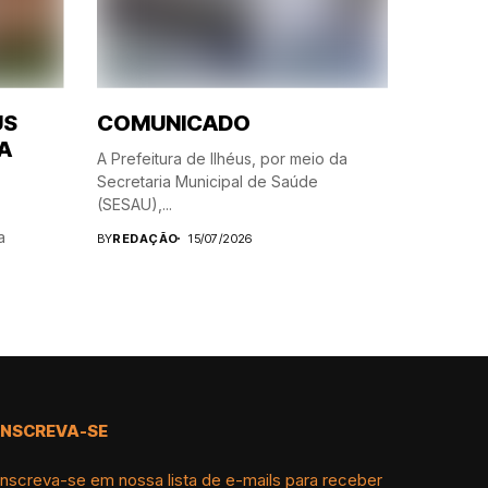
US
COMUNICADO
A
A Prefeitura de Ilhéus, por meio da
Secretaria Municipal de Saúde
(SESAU),...
a
BY
REDAÇÃO
15/07/2026
INSCREVA-SE
Inscreva-se em nossa lista de e-mails para receber