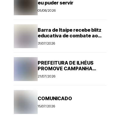
eu puder servir
05/08/2026
Barra de Itaípe recebe blitz
educativa de combate ao
Aedes aegypti
31/07/2026
PREFEITURA DE ILHÉUS
PROMOVE CAMPANHA
ANTI-RÁBICA. VEJA
21/07/2026
PROGRAMAÇÃO
COMUNICADO
15/07/2026