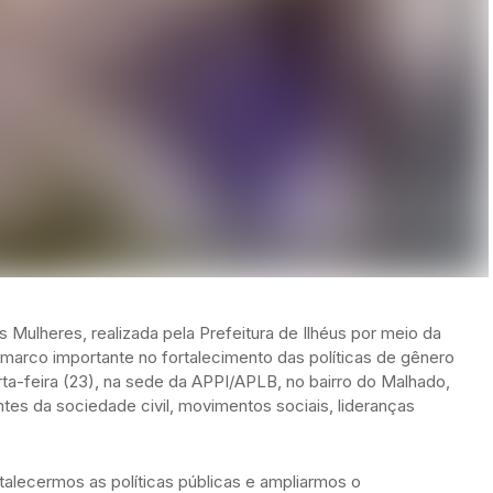
as Mulheres, realizada pela Prefeitura de Ilhéus por meio da
m marco importante no fortalecimento das políticas de gênero
rta-feira (23), na sede da APPI/APLB, no bairro do Malhado,
ntes da sociedade civil, movimentos sociais, lideranças
alecermos as políticas públicas e ampliarmos o