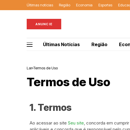
Últimas notícias
Região
Economia
Esportes
Educa
ANUNCIE
Últimas Notícias
Região
Eco
Lar
Termos de Uso
Termos de Uso
1. Termos
Ao acessar ao site
Seu site
, concorda em cumprir 
aplicáveis ​​e concorda que é responsável pelo cum