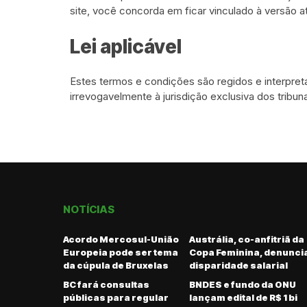
site, você concorda em ficar vinculado à versão a
Lei aplicável
Estes termos e condições são regidos e interpre
irrevogavelmente à jurisdição exclusiva dos tribun
NOTÍCIAS
Acordo Mercosul-União
Austrália, co-anfitriã da
Europeia pode ser tema
Copa Feminina, denunci
da cúpula de Bruxelas
disparidade salarial
BC fará consultas
BNDES e fundo da ONU
públicas para regular
lançam edital de R$ 1 bi