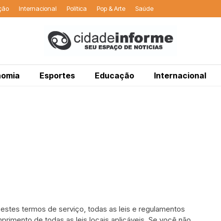
ção
Internacional
Política
Pop & Arte
Saúde
nomia
Esportes
Educação
Internacional
estes termos de serviço, todas as leis e regulamentos
primento de todas as leis locais aplicáveis. Se você não