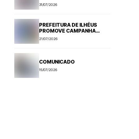
Aedes aegypti
31/07/2026
PREFEITURA DE ILHÉUS
PROMOVE CAMPANHA
ANTI-RÁBICA. VEJA
21/07/2026
PROGRAMAÇÃO
COMUNICADO
15/07/2026