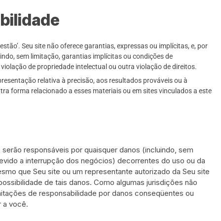
bilidade
stão’. Seu site não oferece garantias, expressas ou implícitas, e, por
uindo, sem limitação, garantias implícitas ou condições de
iolação de propriedade intelectual ou outra violação de direitos.
resentação relativa à precisão, aos resultados prováveis ​​ou à
utra forma relacionado a esses materiais ou em sites vinculados a este
erão responsáveis ​​por quaisquer danos (incluindo, sem
devido a interrupção dos negócios) decorrentes do uso ou da
esmo que Seu site ou um representante autorizado da Seu site
 possibilidade de tais danos. Como algumas jurisdições não
limitações de responsabilidade por danos conseqüentes ou
r a você.