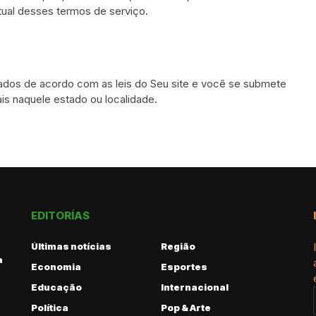
tual desses termos de serviço.
tados de acordo com as leis do Seu site e você se submete
ais naquele estado ou localidade.
EDITORÍAS
Últimas notícias
Região
a
Economia
Esportes
Educação
Internacional
Política
Pop & Arte