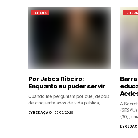
ILHÉUS
ILHÉU
Por Jabes Ribeiro:
Barra 
Enquanto eu puder servir
educa
Aedes
Quando me perguntam por que, depois
de cinquenta anos de vida pública,...
A Secret
(SESAU) 
BY
REDAÇÃO
05/08/2026
(30), uma 
BY
REDAÇ