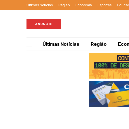
Últimas notícias
Região
Economia
Esportes
Educa
ANUNCIE
Últimas Notícias
Região
Eco