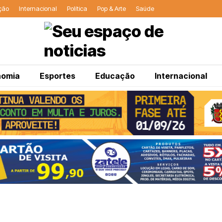
ção
Internacional
Política
Pop & Arte
Saúde
nomia
Esportes
Educação
Internacional