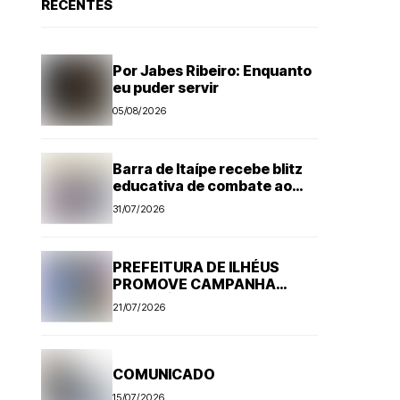
RECENTES
Por Jabes Ribeiro: Enquanto
eu puder servir
05/08/2026
Barra de Itaípe recebe blitz
educativa de combate ao
Aedes aegypti
31/07/2026
PREFEITURA DE ILHÉUS
PROMOVE CAMPANHA
ANTI-RÁBICA. VEJA
21/07/2026
PROGRAMAÇÃO
COMUNICADO
15/07/2026