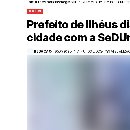
Lar
Últimas notícias
Região
Ilhéus
Prefeito de Ilhéus discute
ILHÉUS
Prefeito de Ilhéus d
cidade com a SeDUr
REDAÇÃO
30/01/2025
1 MINUTOS LIDOS
199 VISUALIZA