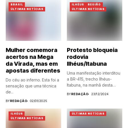
BRASIL
ILHÉUS
REGIÃO
ÚLTIMAS NOTÍCIAS
ÚLTIMAS NOTÍCIAS
Mulher comemora
Protesto bloqueia
acertos na Mega
rodovia
da Virada, mas em
Ilhéus/Itabuna
apostas diferentes
Uma manifestação interditou
a BR-415, trecho Ilhéus-
Do céu ao inferno. Esta foi a
Itabuna, na manhã desta
sensação que uma técnica
segunda-feira (23)....
de...
BY
REDAÇÃO
23/12/2024
BY
REDAÇÃO
02/01/2025
ILHÉUS
ÚLTIMAS NOTÍCIAS
ÚLTIMAS NOTÍCIAS