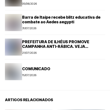
05/08/2026
Barra de Itaípe recebe blitz educativa de
combate ao Aedes aegypti
31/07/2026
PREFEITURA DE ILHÉUS PROMOVE
CAMPANHA ANTI-RÁBICA. VEJA
PROGRAMAÇÃO
21/07/2026
COMUNICADO
15/07/2026
ARTIGOS RELACIONADOS