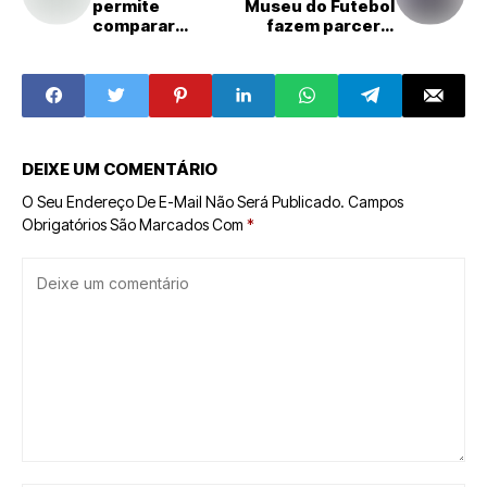
permite
Museu do Futebol
comparar
fazem parceria
situação de
para cobertura
equidade racial e
da Copa
de genero
DEIXE UM COMENTÁRIO
O Seu Endereço De E-Mail Não Será Publicado.
Campos
Obrigatórios São Marcados Com
*