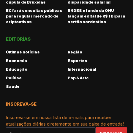
cúpula de Bruxelas
disparidade salarial
BC fará consultas públicas
BNDES e fundo da ONU
para regular mercado de
lançam edital de R$ 1 bi para
criptoativos
sertão nordestino
EDITORÍAS
Últimas notícias
Região
Economia
Esportes
Educação
Internacional
Política
Pop & Arte
Saúde
INSCREVA-SE
Inscreva-se em nossa lista de e-mails para receber
atualizações diárias diretamente em sua caixa de entrada!