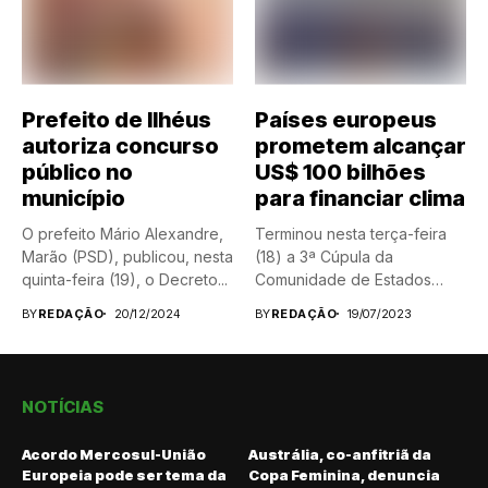
Prefeito de Ilhéus
Países europeus
autoriza concurso
prometem alcançar
público no
US$ 100 bilhões
município
para financiar clima
O prefeito Mário Alexandre,
Terminou nesta terça-feira
Marão (PSD), publicou, nesta
(18) a 3ª Cúpula da
quinta-feira (19), o Decreto...
Comunidade de Estados
Latino-americanos...
BY
REDAÇÃO
20/12/2024
BY
REDAÇÃO
19/07/2023
NOTÍCIAS
Acordo Mercosul-União
Austrália, co-anfitriã da
Europeia pode ser tema da
Copa Feminina, denuncia