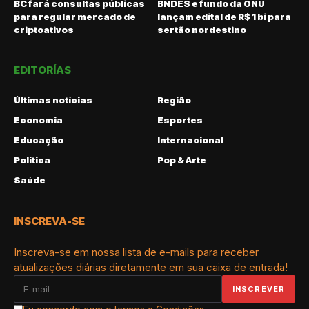
BC fará consultas públicas
BNDES e fundo da ONU
para regular mercado de
lançam edital de R$ 1 bi para
criptoativos
sertão nordestino
EDITORÍAS
Últimas notícias
Região
Economia
Esportes
Educação
Internacional
Política
Pop & Arte
Saúde
INSCREVA-SE
Inscreva-se em nossa lista de e-mails para receber
atualizações diárias diretamente em sua caixa de entrada!