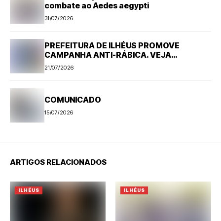
combate ao Aedes aegypti
31/07/2026
PREFEITURA DE ILHÉUS PROMOVE
CAMPANHA ANTI-RÁBICA. VEJA
PROGRAMAÇÃO
21/07/2026
COMUNICADO
15/07/2026
ARTIGOS RELACIONADOS
ILHÉUS
ILHÉUS