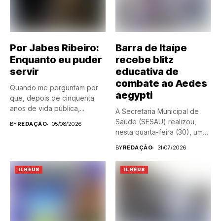
Por Jabes Ribeiro:
Barra de Itaípe
Enquanto eu puder
recebe blitz
servir
educativa de
combate ao Aedes
Quando me perguntam por
aegypti
que, depois de cinquenta
anos de vida pública,...
A Secretaria Municipal de
Saúde (SESAU) realizou,
BY
REDAÇÃO
05/08/2026
nesta quarta-feira (30), uma
blitz...
BY
REDAÇÃO
31/07/2026
ILHÉUS
ILHÉUS