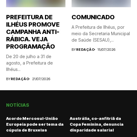
PREFEITURA DE
COMUNICADO
ILHÉUS PROMOVE
A Prefeitura de Ilhéus, por
CAMPANHA ANTI-
meio da Secretaria Municipal
RÁBICA. VEJA
de Saúde (SESAU),...
PROGRAMAÇÃO
BY
REDAÇÃO
15/07/2026
De 20 de julho a 31 de
agosto, a Prefeitura de
Ilhéus...
BY
REDAÇÃO
21/07/2026
NOTÍCIAS
Acordo Mercosul-União
Austrália, co-anfitriã da
Europeia pode ser tema da
Copa Feminina, denuncia
cúpula de Bruxelas
disparidade salarial