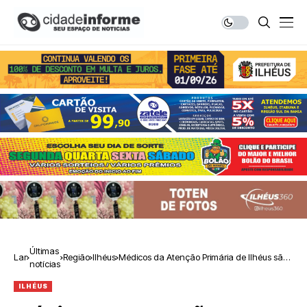
Últimas
Lar
Região
Ilhéus
Médicos da Atenção Primária de Ilhéus são
notícias
capacitados para inserção do Implanon na
rede municipal
ILHÉUS