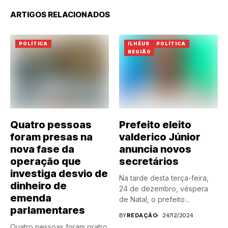
ARTIGOS RELACIONADOS
POLÍTICA
ILHÉUS
POLÍTICA
REGIÃO
Quatro pessoas
Prefeito eleito
foram presas na
valderico Júnior
nova fase da
anuncia novos
operação que
secretários
investiga desvio de
Na tarde desta terça-feira,
dinheiro de
24 de dezembro, véspera
emenda
de Natal, o prefeito...
parlamentares
BY
REDAÇÃO
24/12/2024
Quatro pessoas foram pratro