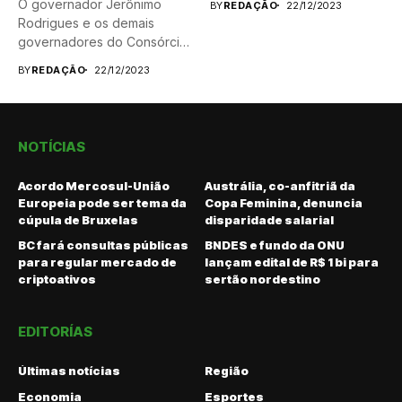
O governador Jerônimo
BY
REDAÇÃO
22/12/2023
Rodrigues e os demais
governadores do Consórcio
Nordeste se...
BY
REDAÇÃO
22/12/2023
NOTÍCIAS
Acordo Mercosul-União
Austrália, co-anfitriã da
Europeia pode ser tema da
Copa Feminina, denuncia
cúpula de Bruxelas
disparidade salarial
BC fará consultas públicas
BNDES e fundo da ONU
para regular mercado de
lançam edital de R$ 1 bi para
criptoativos
sertão nordestino
EDITORÍAS
Últimas notícias
Região
Economia
Esportes