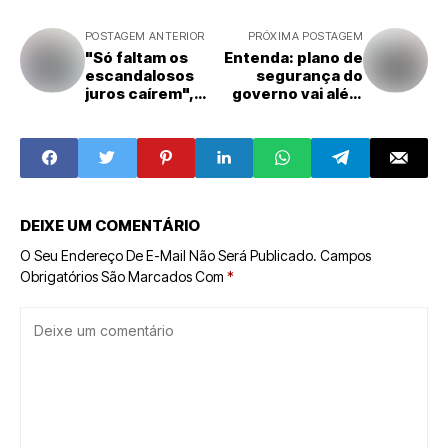
POSTAGEM ANTERIOR
PRÓXIMA POSTAGEM
"Só faltam os
Entenda: plano de
escandalosos
segurança do
juros caírem",
governo vai além
defende Alckmin
do controle de
armas
DEIXE UM COMENTÁRIO
O Seu Endereço De E-Mail Não Será Publicado.
Campos
Obrigatórios São Marcados Com
*