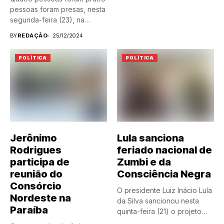
pessoas foram presas, nesta
segunda-feira (23), na
nova...
BY
REDAÇÃO
25/12/2024
POLÍTICA
POLÍTICA
Jerônimo
Lula sanciona
Rodrigues
feriado nacional de
participa de
Zumbi e da
reunião do
Consciência Negra
Consórcio
O presidente Luiz Inácio Lula
Nordeste na
da Silva sancionou nesta
Paraíba
quinta-feira (21) o projeto
de...