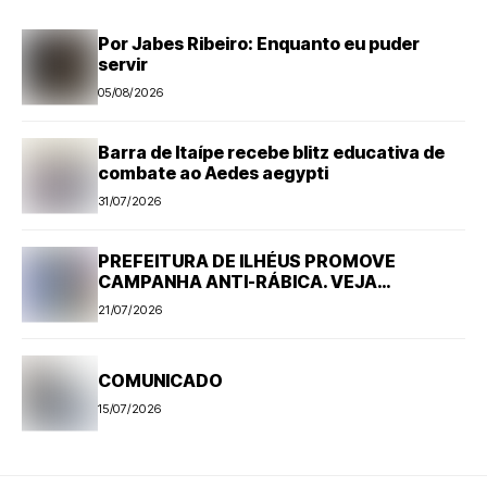
Por Jabes Ribeiro: Enquanto eu puder
servir
05/08/2026
Barra de Itaípe recebe blitz educativa de
combate ao Aedes aegypti
31/07/2026
PREFEITURA DE ILHÉUS PROMOVE
CAMPANHA ANTI-RÁBICA. VEJA
PROGRAMAÇÃO
21/07/2026
COMUNICADO
15/07/2026