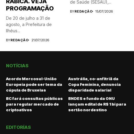
RÁBICA. VEJA
de Saúde (SESAU),...
PROGRAMAÇÃO
BY
REDAÇÃO
15/07/2026
De 20 de julho a 31 de
agosto, a Prefeitura de
Ilhéus...
BY
REDAÇÃO
21/07/2026
NOTÍCIAS
Acordo Mercosul-União
Austrália, co-anfitriã da
Europeia pode ser tema da
Copa Feminina, denuncia
cúpula de Bruxelas
disparidade salarial
BC fará consultas públicas
BNDES e fundo da ONU
para regular mercado de
lançam edital de R$ 1 bi para
criptoativos
sertão nordestino
EDITORÍAS