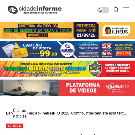
Últimas
Lar
Região
Ilhéus
IPTU 2026: Contribuintes têm até esta terça-
notícias
feira (31) para pagar cota única com 15% de
desconto
ILHÉUS