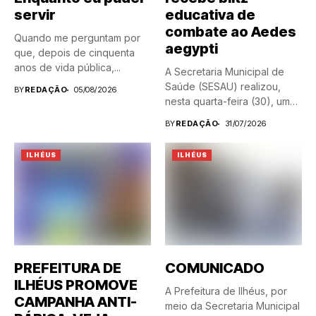
servir
educativa de
combate ao Aedes
Quando me perguntam por
aegypti
que, depois de cinquenta
anos de vida pública,...
A Secretaria Municipal de
Saúde (SESAU) realizou,
BY
REDAÇÃO
05/08/2026
nesta quarta-feira (30), uma
blitz...
BY
REDAÇÃO
31/07/2026
ILHÉUS
ILHÉUS
PREFEITURA DE
COMUNICADO
ILHÉUS PROMOVE
A Prefeitura de Ilhéus, por
CAMPANHA ANTI-
meio da Secretaria Municipal