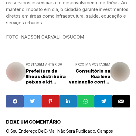
os serviços essenciais e o desenvolvimento de Ilhéus. Ao
manter o imposto em dia, o cidadão garante investimentos
diretos em áreas como infraestrutura, saúde, educação e
serviços urbanos.
FOTO: NADSON CARVALHO/SUCOM
POSTAGEM ANTERIOR
PRÓXIMA POSTAGEM
Prefeitura de
Consultório na
Ilhéus distribuirá
Rua leva
peixes e kit
vacinação contra
completo para a
a gripe à
Semana Santa
população
vulnerável
DEIXE UM COMENTÁRIO
O Seu Endereço De E-Mail Não Será Publicado.
Campos