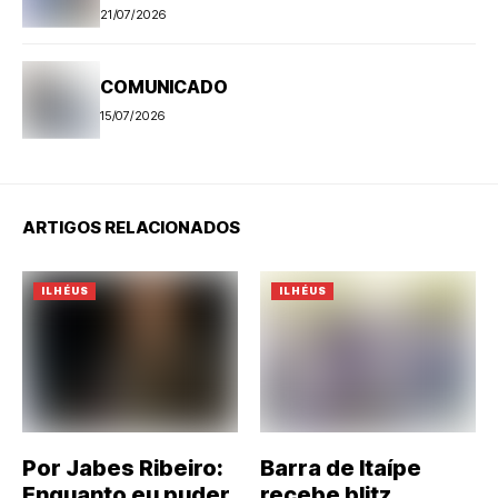
PROGRAMAÇÃO
21/07/2026
COMUNICADO
15/07/2026
ARTIGOS RELACIONADOS
ILHÉUS
ILHÉUS
Por Jabes Ribeiro:
Barra de Itaípe
Enquanto eu puder
recebe blitz