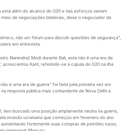
a está além do alcance do G20 e tais esforços seriam
 meio de negociações bilaterais, disse o negociador da
ômico, não um fórum para discutir questões de segurança”,
uters em entrevista.
stro Narendra] Modi durante Bali, esta não é uma era de
, acrescentou Kant, referindo-se à cúpula do G20 na ilha
ão é uma era de guerra” foi feita pela primeira vez em
, na resposta pública mais contundente de Nova Délhi à
20, tem buscado uma posição amplamente neutra na guerra,
pela invasão ucraniana que começou em fevereiro do ano
e aumentando fortemente suas compras de petróleo russo,
am pressionar Moscou.