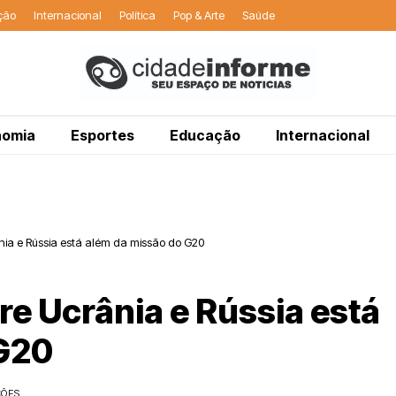
ção
Internacional
Política
Pop & Arte
Saúde
nomia
Esportes
Educação
Internacional
nia e Rússia está além da missão do G20
re Ucrânia e Rússia está
 G20
ÇÕES