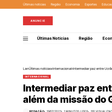
Últimas notícias
Região
Economia
Esportes
Educa
ANUNCIE
Últimas Notícias
Região
Eco
Lar
Últimas notícias
Internacional
Intermediar paz entre Ucrâ
INTERNACIONAL
Intermediar paz ent
além da missão do
REDAÇÃO
19/07/2023
1 MINUTOS LIDOS
310 VISUALIZA