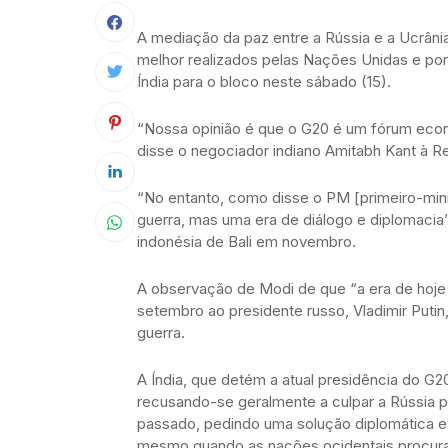
A mediação da paz entre a Rússia e a Ucrâni
melhor realizados pelas Nações Unidas e por
Índia para o bloco neste sábado (15).
“Nossa opinião é que o G20 é um fórum econ
disse o negociador indiano Amitabh Kant à Re
“No entanto, como disse o PM [primeiro-mini
guerra, mas uma era de diálogo e diplomacia”
indonésia de Bali em novembro.
A observação de Modi de que “a era de hoje n
setembro ao presidente russo, Vladimir Putin
guerra.
A Índia, que detém a atual presidência do G
recusando-se geralmente a culpar a Rússia 
passado, pedindo uma solução diplomática 
mesmo quando as nações ocidentais procur