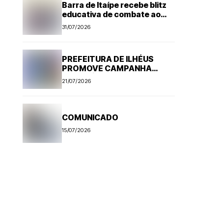
Barra de Itaípe recebe blitz
educativa de combate ao
Aedes aegypti
31/07/2026
PREFEITURA DE ILHÉUS
PROMOVE CAMPANHA
ANTI-RÁBICA. VEJA
21/07/2026
PROGRAMAÇÃO
COMUNICADO
15/07/2026