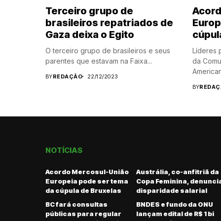
Terceiro grupo de
Acord
brasileiros repatriados de
Europ
Gaza deixa o Egito
cúpul
O terceiro grupo de brasileiros e seus
Líderes 
parentes que estavam na Faixa...
da Comun
American
BY
REDAÇÃO
22/12/2023
BY
REDAÇ
NOTÍCIAS
Acordo Mercosul-União
Austrália, co-anfitriã da
Europeia pode ser tema
Copa Feminina, denunci
da cúpula de Bruxelas
disparidade salarial
BC fará consultas
BNDES e fundo da ONU
públicas para regular
lançam edital de R$ 1 bi