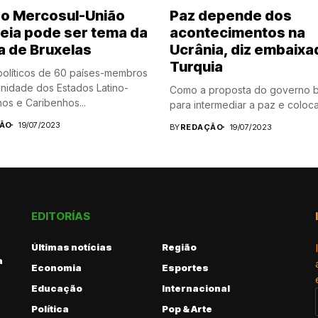
o Mercosul-União
Paz depende dos
eia pode ser tema da
acontecimentos na
a de Bruxelas
Ucrânia, diz embaixa
Turquia
políticos de 60 países-membros
idade dos Estados Latino-
Como a proposta do governo br
os e Caribenhos...
para intermediar a paz e colocar
ÃO
19/07/2023
BY
REDAÇÃO
19/07/2023
EDITORÍAS
Últimas notícias
Região
a
Economia
Esportes
Educação
Internacional
Política
Pop & Arte