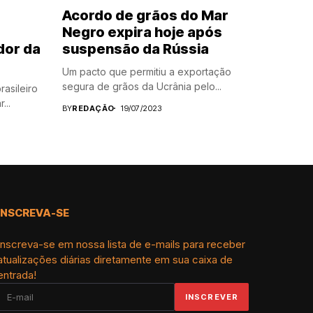
Acordo de grãos do Mar
Negro expira hoje após
dor da
suspensão da Rússia
Um pacto que permitiu a exportação
segura de grãos da Ucrânia pelo...
asileiro
...
BY
REDAÇÃO
19/07/2023
INSCREVA-SE
Inscreva-se em nossa lista de e-mails para receber
atualizações diárias diretamente em sua caixa de
entrada!