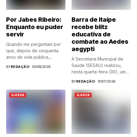
Por Jabes Ribeiro:
Barra de Itaípe
Enquanto eu puder
recebe blitz
servir
educativa de
combate ao Aedes
Quando me perguntam por
aegypti
que, depois de cinquenta
anos de vida pública,...
A Secretaria Municipal de
Saúde (SESAU) realizou,
BY
REDAÇÃO
05/08/2026
nesta quarta-feira (30), uma
blitz...
BY
REDAÇÃO
31/07/2026
ILHÉUS
ILHÉUS