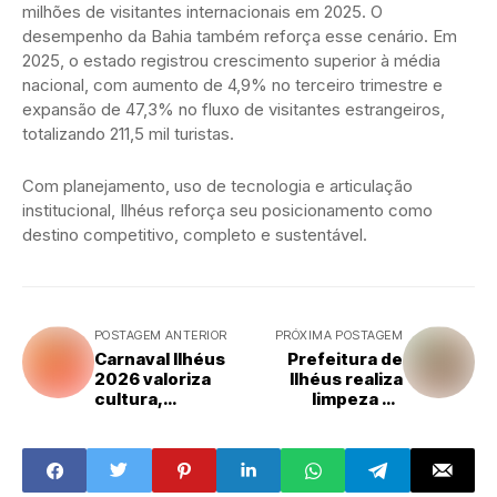
milhões de visitantes internacionais em 2025. O
desempenho da Bahia também reforça esse cenário. Em
2025, o estado registrou crescimento superior à média
nacional, com aumento de 4,9% no terceiro trimestre e
expansão de 47,3% no fluxo de visitantes estrangeiros,
totalizando 211,5 mil turistas.
Com planejamento, uso de tecnologia e articulação
institucional, Ilhéus reforça seu posicionamento como
destino competitivo, completo e sustentável.
POSTAGEM ANTERIOR
PRÓXIMA POSTAGEM
Carnaval Ilhéus
Prefeitura de
2026 valoriza
Ilhéus realiza
cultura,
limpeza da
diversidade e
represa de água
fortalece a festa
da Lagoa
nos bairros
Encantada