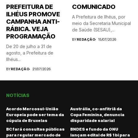
PREFEITURA DE
COMUNICADO
ILHÉUS PROMOVE
A Prefeitura de Ilhéus, por
CAMPANHA ANTI-
meio da Secretaria Municipal
RÁBICA. VEJA
de Saúde (SESAU),...
PROGRAMAÇÃO
BY
REDAÇÃO
15/07/2026
De 20 de julho a 31 de
agosto, a Prefeitura de
Ilhéus...
BY
REDAÇÃO
21/07/2026
NOTÍCIAS
Acordo Mercosul-União
Austrália, co-anfitriã da
Europeia pode ser tema da
Copa Feminina, denuncia
cúpula de Bruxelas
disparidade salarial
BC fará consultas públicas
BNDES e fundo da ONU
para regular mercado de
lançam edital de R$ 1 bi para