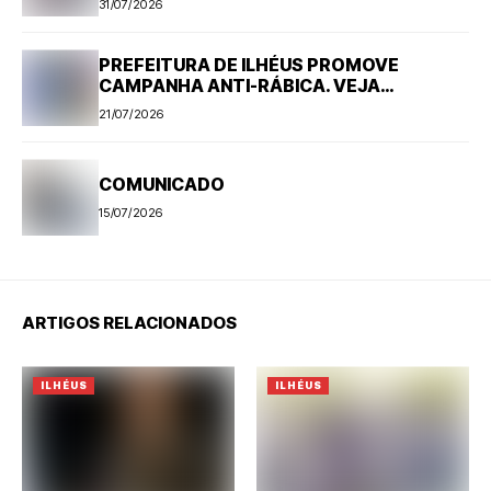
31/07/2026
PREFEITURA DE ILHÉUS PROMOVE
CAMPANHA ANTI-RÁBICA. VEJA
PROGRAMAÇÃO
21/07/2026
COMUNICADO
15/07/2026
ARTIGOS RELACIONADOS
ILHÉUS
ILHÉUS