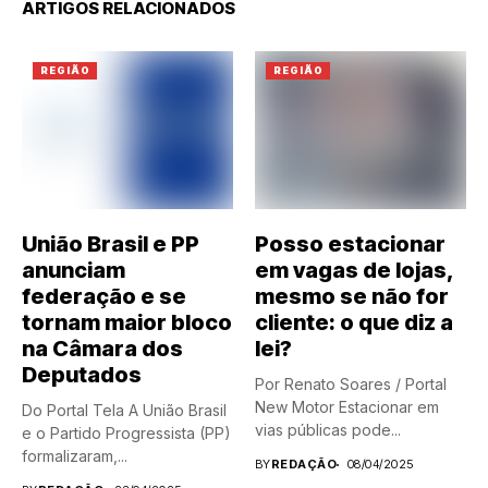
ARTIGOS RELACIONADOS
REGIÃO
REGIÃO
União Brasil e PP
Posso estacionar
anunciam
em vagas de lojas,
federação e se
mesmo se não for
tornam maior bloco
cliente: o que diz a
na Câmara dos
lei?
Deputados
Por Renato Soares / Portal
New Motor Estacionar em
Do Portal Tela A União Brasil
vias públicas pode...
e o Partido Progressista (PP)
formalizaram,...
BY
REDAÇÃO
08/04/2025