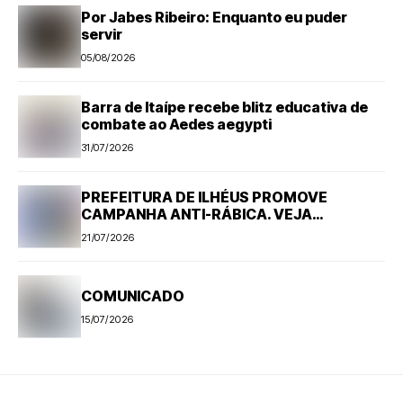
Por Jabes Ribeiro: Enquanto eu puder
servir
05/08/2026
Barra de Itaípe recebe blitz educativa de
combate ao Aedes aegypti
31/07/2026
PREFEITURA DE ILHÉUS PROMOVE
CAMPANHA ANTI-RÁBICA. VEJA
PROGRAMAÇÃO
21/07/2026
COMUNICADO
15/07/2026