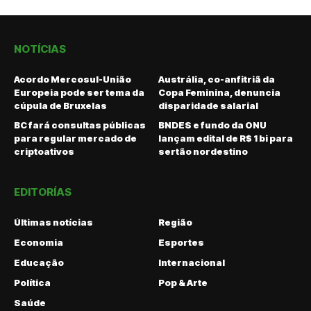
NOTÍCIAS
Acordo Mercosul-União
Austrália, co-anfitriã da
Europeia pode ser tema da
Copa Feminina, denuncia
cúpula de Bruxelas
disparidade salarial
BC fará consultas públicas
BNDES e fundo da ONU
para regular mercado de
lançam edital de R$ 1 bi para
criptoativos
sertão nordestino
EDITORÍAS
Últimas notícias
Região
Economia
Esportes
Educação
Internacional
Política
Pop & Arte
Saúde