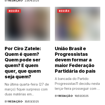
BY
REDAÇÃO
23/04/2025
REGIÃO
REGIÃO
Por Ciro Zatele:
União Brasil e
Quem é quem?
Progressistas
Quem pode ser
devem formar a
quem? E quem
maior Federação
quer, que quem
Partidária do país
seja quem?
A bancada do Partido
Progressistas11 decidiu nesta
Na última quarta-feira (27 de
terça-feira prosseguir com a
março) fiquei surpreso com
federação...
duas matérias em...
BY
REDAÇÃO
19/03/2025
BY
REDAÇÃO
30/03/2025