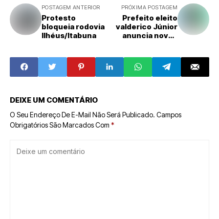
POSTAGEM ANTERIOR
PRÓXIMA POSTAGEM
Protesto
Prefeito eleito
bloqueia rodovia
valderico Júnior
Ilhéus/Itabuna
anuncia novos
secretários
DEIXE UM COMENTÁRIO
O Seu Endereço De E-Mail Não Será Publicado.
Campos
Obrigatórios São Marcados Com
*