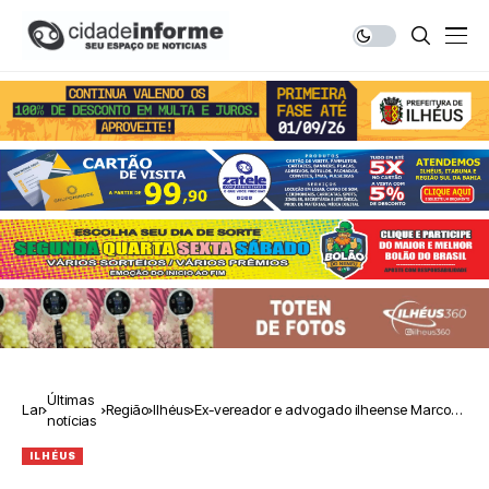
Últimas
Lar
Região
Ilhéus
Ex-vereador e advogado ilheense Marcos
notícias
Flávio é nomeado novo juiz do TRT-5
ILHÉUS