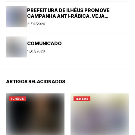
PREFEITURA DE ILHÉUS PROMOVE
CAMPANHA ANTI-RÁBICA. VEJA
PROGRAMAÇÃO
21/07/2026
COMUNICADO
15/07/2026
ARTIGOS RELACIONADOS
ILHÉUS
ILHÉUS