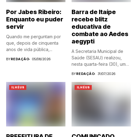
Por Jabes Ribeiro:
Barra de Itaípe
Enquanto eu puder
recebe blitz
servir
educativa de
combate ao Aedes
Quando me perguntam por
aegypti
que, depois de cinquenta
anos de vida pública,...
A Secretaria Municipal de
Saúde (SESAU) realizou,
BY
REDAÇÃO
05/08/2026
nesta quarta-feira (30), uma
blitz...
BY
REDAÇÃO
31/07/2026
ILHÉUS
ILHÉUS
PREFEITURA DE
COMUNICADO