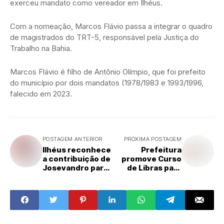
exerceu mandato como vereador em Ilhéus.
Com a nomeação, Marcos Flávio passa a integrar o quadro
de magistrados do TRT-5, responsável pela Justiça do
Trabalho na Bahia.
Marcos Flávio é filho de Antônio Olímpio, que foi prefeito
do município por dois mandatos (1978/1983 e 1993/1996,
falecido em 2023.
POSTAGEM ANTERIOR
PRÓXIMA POSTAGEM
Ilhéus reconhece
Prefeitura
a contribuição de
promove Curso
Josevandro para
de Libras para
o
servidores e
desenvolvimento
familiares de
de Ilhéus
pessoas surdas