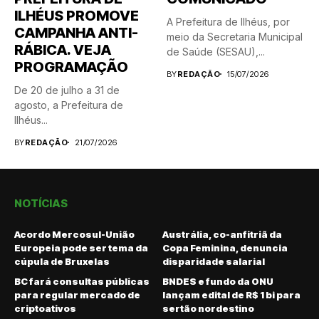
ILHÉUS PROMOVE
A Prefeitura de Ilhéus, por
CAMPANHA ANTI-
meio da Secretaria Municipal
RÁBICA. VEJA
de Saúde (SESAU),...
PROGRAMAÇÃO
BY
REDAÇÃO
15/07/2026
De 20 de julho a 31 de
agosto, a Prefeitura de
Ilhéus...
BY
REDAÇÃO
21/07/2026
NOTÍCIAS
Acordo Mercosul-União
Austrália, co-anfitriã da
Europeia pode ser tema da
Copa Feminina, denuncia
cúpula de Bruxelas
disparidade salarial
BC fará consultas públicas
BNDES e fundo da ONU
para regular mercado de
lançam edital de R$ 1 bi para
criptoativos
sertão nordestino