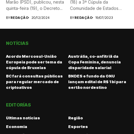
Marão (PSD), publicou, nesta
(18) a 3ª Cúpula da
quinta-feira (19), o Decreto...
Comunidade de Estados
Latino-americanos...
BY
REDAÇÃO
20/12/2024
BY
REDAÇÃO
19/07/2023
NOTÍCIAS
Acordo Mercosul-União
Austrália, co-anfitriã da
Europeia pode ser tema da
Copa Feminina, denuncia
cúpula de Bruxelas
disparidade salarial
BC fará consultas públicas
BNDES e fundo da ONU
para regular mercado de
lançam edital de R$ 1 bi para
criptoativos
sertão nordestino
EDITORÍAS
Últimas notícias
Região
Economia
Esportes