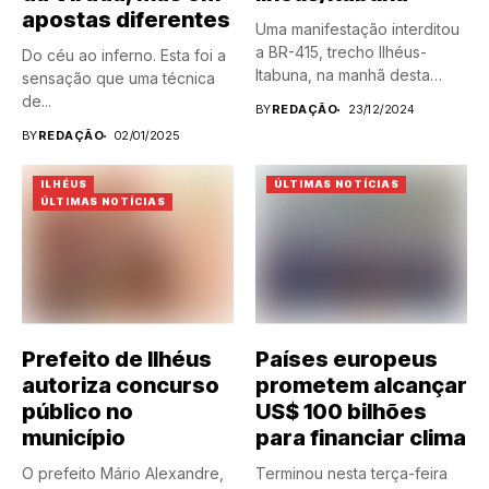
apostas diferentes
Uma manifestação interditou
a BR-415, trecho Ilhéus-
Do céu ao inferno. Esta foi a
Itabuna, na manhã desta
sensação que uma técnica
segunda-feira (23)....
de...
BY
REDAÇÃO
23/12/2024
BY
REDAÇÃO
02/01/2025
ILHÉUS
ÚLTIMAS NOTÍCIAS
ÚLTIMAS NOTÍCIAS
Prefeito de Ilhéus
Países europeus
autoriza concurso
prometem alcançar
público no
US$ 100 bilhões
município
para financiar clima
O prefeito Mário Alexandre,
Terminou nesta terça-feira