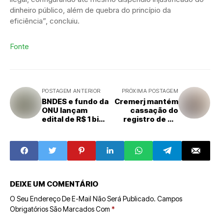
dinheiro público, além de quebra do princípio da
eficiência”, concluiu.
Fonte
POSTAGEM ANTERIOR
PRÓXIMA POSTAGEM
BNDES e fundo da
Cremerj mantém
ONU lançam
cassação do
edital de R$ 1 bi
registro de Dr.
para sertão
Jairinho
nordestino
DEIXE UM COMENTÁRIO
O Seu Endereço De E-Mail Não Será Publicado.
Campos
Obrigatórios São Marcados Com
*