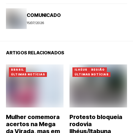
COMUNICADO
15/07/2026
ARTIGOS RELACIONADOS
BRASIL
ILHÉUS
REGIÃO
ÚLTIMAS NOTÍCIAS
ÚLTIMAS NOTÍCIAS
Mulher comemora
Protesto bloqueia
acertos na Mega
rodovia
da Virada, mas em
Ilhéus/Itabuna