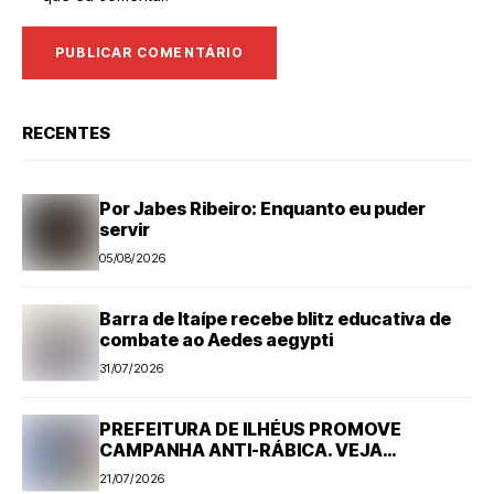
RECENTES
Por Jabes Ribeiro: Enquanto eu puder
servir
05/08/2026
Barra de Itaípe recebe blitz educativa de
combate ao Aedes aegypti
31/07/2026
PREFEITURA DE ILHÉUS PROMOVE
CAMPANHA ANTI-RÁBICA. VEJA
PROGRAMAÇÃO
21/07/2026