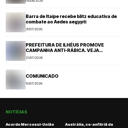
05/08/2026
Barra de Itaípe recebe blitz educativa de
combate ao Aedes aegypti
31/07/2026
PREFEITURA DE ILHÉUS PROMOVE
CAMPANHA ANTI-RÁBICA. VEJA
PROGRAMAÇÃO
21/07/2026
COMUNICADO
15/07/2026
NOTÍCIAS
Acordo Mercosul-União
Austrália, co-anfitriã da