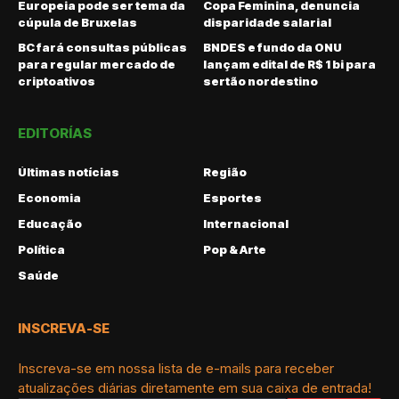
Europeia pode ser tema da
Copa Feminina, denuncia
cúpula de Bruxelas
disparidade salarial
BC fará consultas públicas
BNDES e fundo da ONU
para regular mercado de
lançam edital de R$ 1 bi para
criptoativos
sertão nordestino
EDITORÍAS
Últimas notícias
Região
Economia
Esportes
Educação
Internacional
Política
Pop & Arte
Saúde
INSCREVA-SE
Inscreva-se em nossa lista de e-mails para receber
atualizações diárias diretamente em sua caixa de entrada!