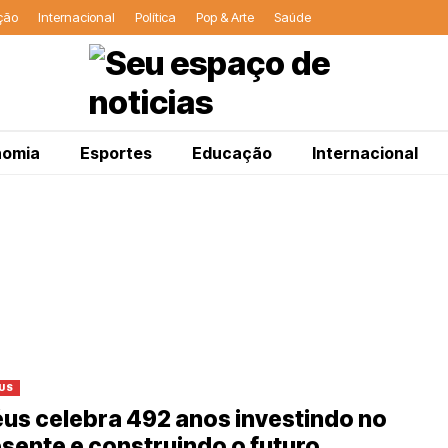
ção
Internacional
Política
Pop & Arte
Saúde
nomia
Esportes
Educação
Internacional
US
éus celebra 492 anos investindo no
sente e construindo o futuro