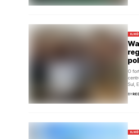
ILHÉ
Wa
reg
pol
O for
centr
Sul, 
BY
RE
ILHÉ