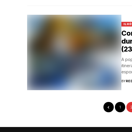
ILHÉ
Con
du
(23
A pop
itine
esport
BY
RE
1