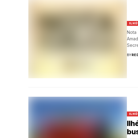
ILHÉ
Nota 
Amado
Secre
BY
RE
ILHÉ
Ilh
bus