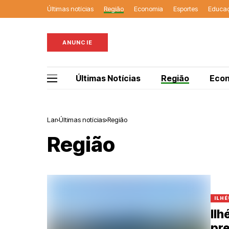
Últimas notícias
Região
Economia
Esportes
Educa
ANUNCIE
Últimas Notícias
Região
Eco
Lar
Últimas notícias
Região
Região
ILHÉ
Ilh
pre