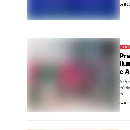
BY
RE
ILHÉ
Pre
ilu
e A
A Pre
públi
do...
BY
RE