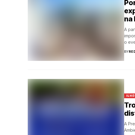
Por
ex
na
A par
impor
o eve
BY
RE
ILHÉ
Tro
dis
A Pre
Ambie