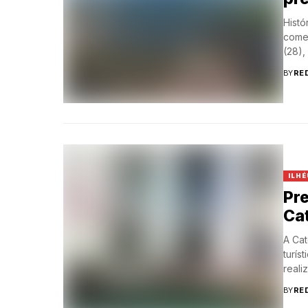
Histó
come
(28),
BY
RE
ILHÉ
Pre
Cat
A Cat
turís
reali
BY
RE