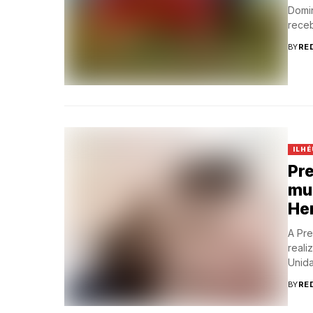
Domin
receb
BY
RE
ILHÉ
Pre
mul
Her
A Pre
reali
Unida
BY
RE