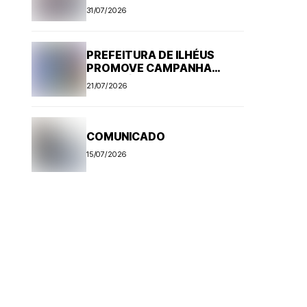
Aedes aegypti
31/07/2026
PREFEITURA DE ILHÉUS
PROMOVE CAMPANHA
ANTI-RÁBICA. VEJA
21/07/2026
PROGRAMAÇÃO
COMUNICADO
15/07/2026