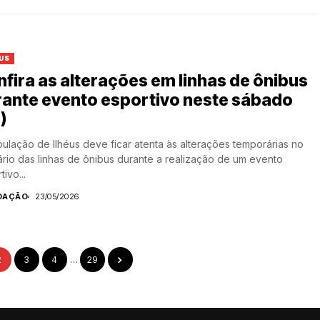
US
fira as alterações em linhas de ônibus
rante evento esportivo neste sábado
)
ulação de Ilhéus deve ficar atenta às alterações temporárias no
rário das linhas de ônibus durante a realização de um evento
ivo...
DAÇÃO
23/05/2026
2
3
4
…
29