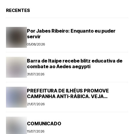
RECENTES
Por Jabes Ribeiro: Enquanto eu puder
servir
05/08/2026
Barra de Itaípe recebe blitz educativa de
combate ao Aedes aegypti
31/07/2026
PREFEITURA DE ILHÉUS PROMOVE
CAMPANHA ANTI-RÁBICA. VEJA
PROGRAMAÇÃO
21/07/2026
COMUNICADO
15/07/2026