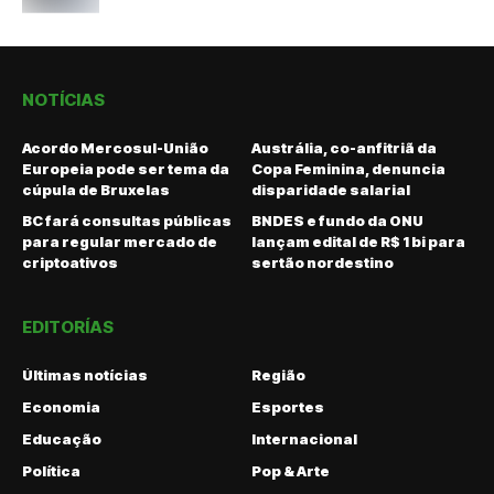
NOTÍCIAS
Acordo Mercosul-União
Austrália, co-anfitriã da
Europeia pode ser tema da
Copa Feminina, denuncia
cúpula de Bruxelas
disparidade salarial
BC fará consultas públicas
BNDES e fundo da ONU
para regular mercado de
lançam edital de R$ 1 bi para
criptoativos
sertão nordestino
EDITORÍAS
Últimas notícias
Região
Economia
Esportes
Educação
Internacional
Política
Pop & Arte