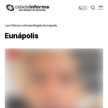
Lar
Últimas notícias
Região
Eunápolis
Eunápolis