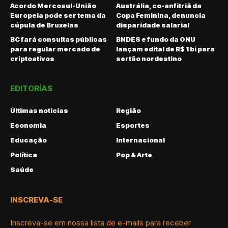
Acordo Mercosul-União
Austrália, co-anfitriã da
Europeia pode ser tema da
Copa Feminina, denuncia
cúpula de Bruxelas
disparidade salarial
BC fará consultas públicas
BNDES e fundo da ONU
para regular mercado de
lançam edital de R$ 1 bi para
criptoativos
sertão nordestino
EDITORÍAS
Últimas notícias
Região
Economia
Esportes
Educação
Internacional
Política
Pop & Arte
Saúde
INSCREVA-SE
Inscreva-se em nossa lista de e-mails para receber