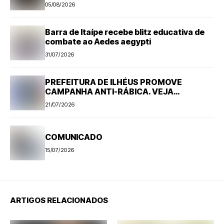
05/08/2026
Barra de Itaípe recebe blitz educativa de
combate ao Aedes aegypti
31/07/2026
PREFEITURA DE ILHÉUS PROMOVE
CAMPANHA ANTI-RÁBICA. VEJA
PROGRAMAÇÃO
21/07/2026
COMUNICADO
15/07/2026
ARTIGOS RELACIONADOS