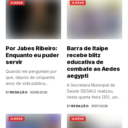
ILHÉUS
ILHÉUS
Por Jabes Ribeiro:
Barra de Itaípe
Enquanto eu puder
recebe blitz
servir
educativa de
combate ao Aedes
Quando me perguntam por
aegypti
que, depois de cinquenta
anos de vida pública,...
A Secretaria Municipal de
Saúde (SESAU) realizou,
BY
REDAÇÃO
05/08/2026
nesta quarta-feira (30), uma
blitz...
BY
REDAÇÃO
31/07/2026
ILHÉUS
ILHÉUS