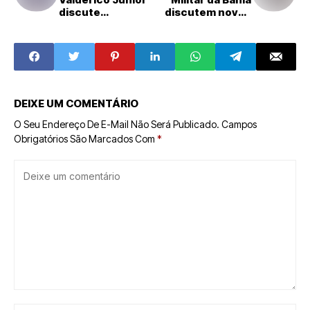
discute
discutem novos
melhorias no
protocolos para
Aeroporto Jorge
liberação de
Amado
eventos
DEIXE UM COMENTÁRIO
O Seu Endereço De E-Mail Não Será Publicado.
Campos
Obrigatórios São Marcados Com
*