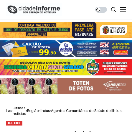
Últimas
Lar
Região
Ilhéus
Agentes Comunitários de Saúde de Ilhéus
notícias
participam de treinamento e recebem
equipamentos
ILHÉUS